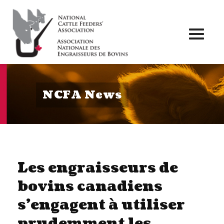
Toggl
naviga
NCFA News
Les engraisseurs de
bovins canadiens
s’engagent à utiliser
prudemment les