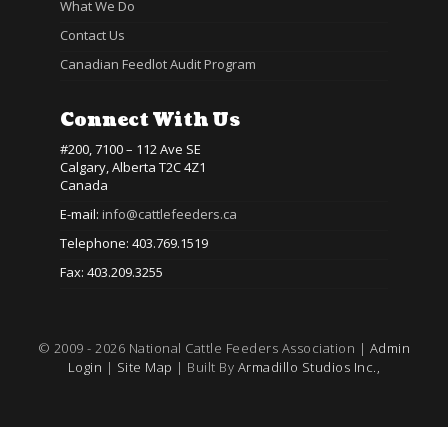
What We Do
Contact Us
Canadian Feedlot Audit Program
Connect With Us
#200, 7100 – 112 Ave SE
Calgary, Alberta T2C 4Z1
Canada
E-mail:
info@cattlefeeders.ca
Telephone: 403.769.1519
Fax: 403.209.3255
© 2009 - 2026 National Cattle Feeders Association |
Admin
Login
|
Site Map
| Built By
Armadillo Studios Inc.,